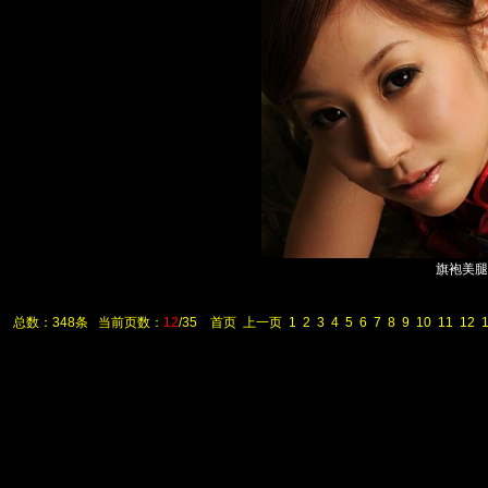
旗袍美腿高跟
总数：348条 当前页数：
12
/35
首页
上一页
1
2
3
4
5
6
7
8
9
10
11
12