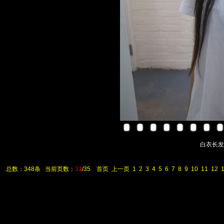
白衣长发少女
总数：348条 当前页数：
31
/35
首页
上一页
1
2
3
4
5
6
7
8
9
10
11
12