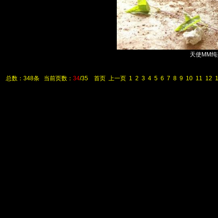
天使MM纯美写
总数：348条 当前页数：
34
/35
首页
上一页
1
2
3
4
5
6
7
8
9
10
11
12