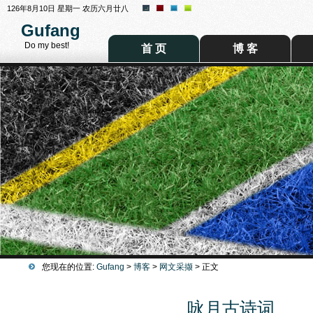
126年8月10日 星期一 农历六月廿八
Gufang
Do my best!
首 页
博 客
您现在的位置:
Gufang
>
博客
>
网文采撷
> 正文
咏月古诗词