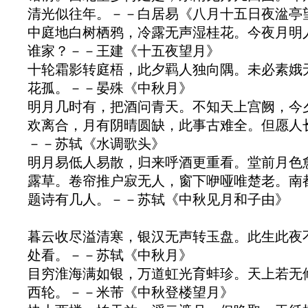
清光似往年。－－白居易《八月十五日夜湓亭
中庭地白树栖鸦，冷露无声湿桂花。今夜月明
谁家？－－王建《十五夜望月》
十轮霜影转庭梧，此夕羁人独向隅。未必素娥
花孤。－－晏殊《中秋月》
明月几时有，把酒问青天。不知天上宫阙，今
欢离合，月有阴晴圆缺，此事古难全。但愿人
－－苏轼《水调歌头》
明月易低人易散，归来呼酒更重看。堂前月色
露草。卷帘推户寂无人，窗下咿哑唯楚老。南
题诗有几人。－－苏轼《中秋见月和子由》
暮云收尽溢清寒，银汉无声转玉盘。此生此夜
处看。－－苏轼《中秋月》
目穷淮海满如银，万道虹光育蚌珍。天上若无
西轮。－－米芾《中秋登楼望月》