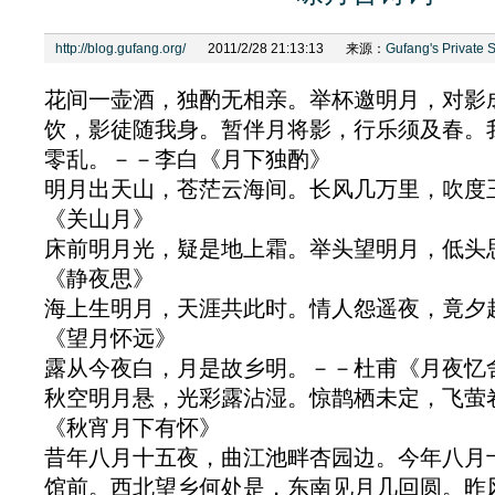
http://blog.gufang.org/
2011/2/28 21:13:13
来源：
Gufang's Private 
花间一壶酒，独酌无相亲。举杯邀明月，对影
饮，影徒随我身。暂伴月将影，行乐须及春。
零乱。－－李白《月下独酌》
明月出天山，苍茫云海间。长风几万里，吹度
《关山月》
床前明月光，疑是地上霜。举头望明月，低头
《静夜思》
海上生明月，天涯共此时。情人怨遥夜，竟夕
《望月怀远》
露从今夜白，月是故乡明。－－杜甫《月夜忆
秋空明月悬，光彩露沾湿。惊鹊栖未定，飞萤
《秋宵月下有怀》
昔年八月十五夜，曲江池畔杏园边。今年八月
馆前。西北望乡何处是，东南见月几回圆。昨