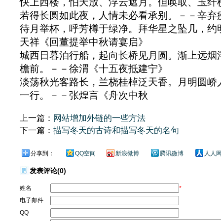
快上西楼，怕天放、浮云遮月。但唤取、玉纤
若得长圆如此夜，人情未必看承别。－－辛弃
待月举杯，呼芳樽于绿净。拜华星之坠几，约
天祥《回董提举中秋请宴启》
城西日暮泊行船，起向长桥见月圆。渐上远烟
檐前。－－徐渭《十五夜抵建宁》
淡荡秋光客路长，兰桡桂棹泛天香。月明圆峤
一行。－－张煌言《舟次中秋
上一篇：
网站增加外链的一些方法
下一篇：
描写冬天的古诗和描写冬天的名句
分享到：
QQ空间
新浪微博
腾讯微博
人人
发表评论(0)
姓名
*
电子邮件
QQ