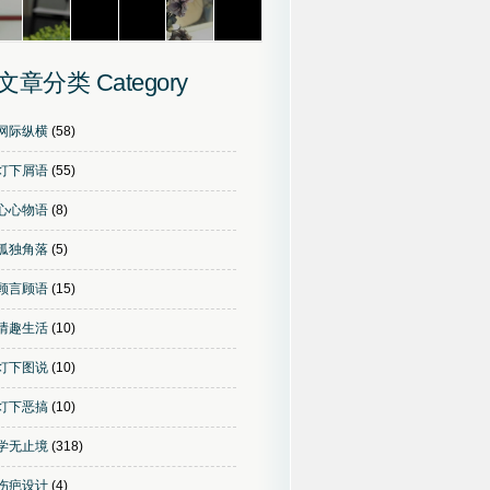
内美女
等待 白纱裙的美女
梦·守
回眸2
性感美女
那些走过路过，没有错过的风
文章分类 Category
景
网际纵横
(58)
灯下屑语
(55)
心心物语
(8)
孤独角落
(5)
顾言顾语
(15)
情趣生活
(10)
灯下图说
(10)
灯下恶搞
(10)
学无止境
(318)
伤疤设计
(4)