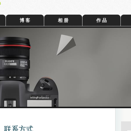
博 客
相 册
作 品
联系方式