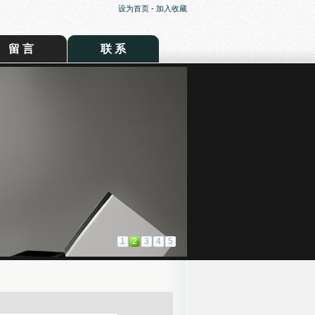
设为首页
-
加入收藏
留 言
联 系
1
2
3
4
5