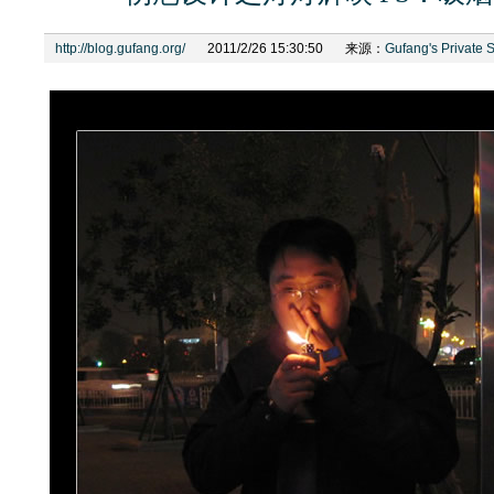
http://blog.gufang.org/
2011/2/26 15:30:50
来源：
Gufang's Private 