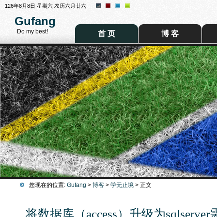
126年8月8日 星期六 农历六月廿六
Gufang
Do my best!
首 页
博 客
您现在的位置:
Gufang
>
博客
>
学无止境
> 正文
将数据库（access）升级为sqlserv