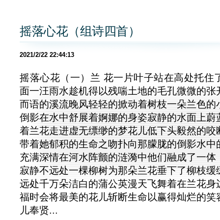
摇落心花（组诗四首）
2021/2/22 22:44:13
摇落心花（一）兰 花一片叶子站在高处托住
面一汪雨水趁机得以残喘土地的毛孔微微的张
而语的溪流晚风轻轻的掀动着树枝一朵兰色的
倒影在水中舒展着婀娜的身姿寂静的水面上蔚
着兰花走进虚无缥缈的梦花儿低下头毅然的咬
带着她郁积的生命之吻扑向那朦胧的倒影水中
充满深情在河水阵颤的涟漪中他们融成了一体
寂静不远处一棵柳树为那朵兰花垂下了柳枝缓
远处千万朵洁白的蒲公英漫天飞舞着在兰花身
福时会将最美的花儿斩断生命以赢得灿烂的笑
儿奉贤...