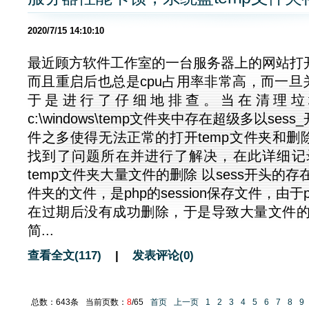
2020/7/15 14:10:10
最近顾方软件工作室的一台服务器上的网站打
而且重启后也总是cpu占用率非常高，而一旦关
于是进行了仔细地排查。当在清理垃
c:\windows\temp文件夹中存在超级多以se
件之多使得无法正常的打开temp文件夹和删
找到了问题所在并进行了解决，在此详细记
temp文件夹大量文件的删除 以sess开头的存
件夹的文件，是php的session保存文件，由于ph
在过期后没有成功删除，于是导致大量文件的
简...
查看全文(117)
|
发表评论(0)
总数：643条
当前页数：
8
/65
首页
上一页
1
2
3
4
5
6
7
8
9