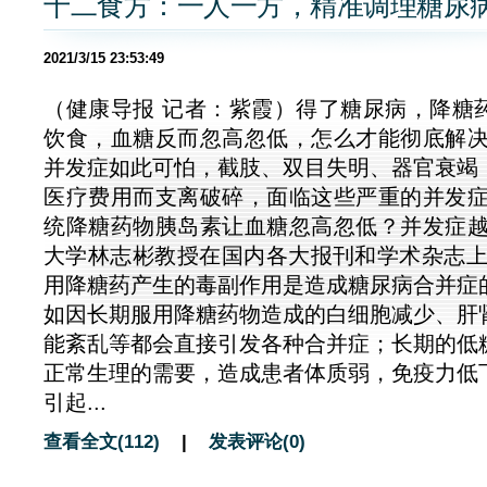
十二食方：一人一方，精准调理糖尿
2021/3/15 23:53:49
（健康导报 记者：紫霞）得了糖尿病，降糖
饮食，血糖反而忽高忽低，怎么才能彻底解决
并发症如此可怕，截肢、双目失明、器官衰竭
医疗费用而支离破碎，面临这些严重的并发症
统降糖药物胰岛素让血糖忽高忽低？并发症越
大学林志彬教授在国内各大报刊和学术杂志上
用降糖药产生的毒副作用是造成糖尿病合并症
如因长期服用降糖药物造成的白细胞减少、肝
能紊乱等都会直接引发各种合并症；长期的低
正常生理的需要，造成患者体质弱，免疫力低
引起...
查看全文(112)
|
发表评论(0)