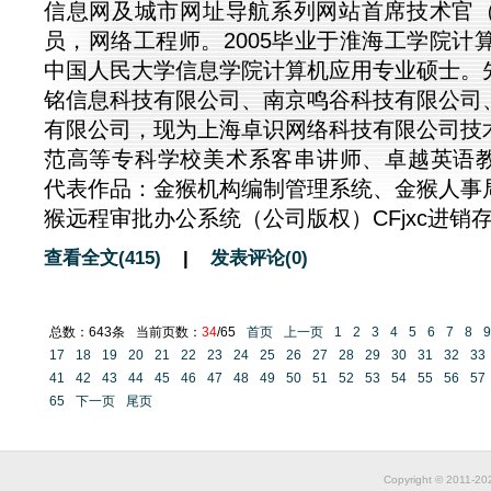
信息网及城市网址导航系列网站首席技术官（
员，网络工程师。2005毕业于淮海工学院计算
中国人民大学信息学院计算机应用专业硕士。
铭信息科技有限公司、南京鸣谷科技有限公司
有限公司，现为上海卓识网络科技有限公司技
范高等专科学校美术系客串讲师、卓越英语
代表作品：金猴机构编制管理系统、金猴人事
猴远程审批办公系统（公司版权）CFjxc进销存管
查看全文(415)
|
发表评论(0)
总数：643条
当前页数：
34
/65
首页
上一页
1
2
3
4
5
6
7
8
9
17
18
19
20
21
22
23
24
25
26
27
28
29
30
31
32
33
41
42
43
44
45
46
47
48
49
50
51
52
53
54
55
56
57
65
下一页
尾页
Copyright © 2011-2