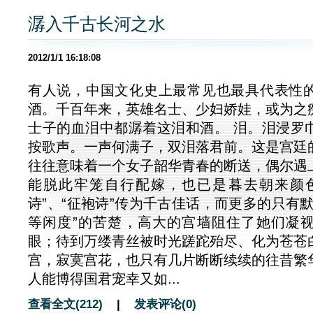
潺入千古长河之水
2012/1/1 16:18:08
有人说，中国文化史上最常见也最具代表性
酒。千百年来，英雄名士、少妇娇娃，或为之
士子的血泪中都潺着这泪和酒。 泪。泪浸罗
按歌声。一声何满子，双泪落君前。这是宫廷
往往意味着一个女子韶华青春的断送，偶尔遇
能脱此牢笼自行配嫁，也已是暮去朝来颜
诗”、“征袍诗”传为千古佳话，而更多的只有
等闲度”的苦楚，高大的宫墙阻住了她们凝
眼；待到万缕青丝被时光蹉跎殆尽、化为苍苍
宫，寂寞宫花，也只有几片断断续续的往昔繁
人能博得国君宠幸又如...
查看全文(212)
|
发表评论(0)