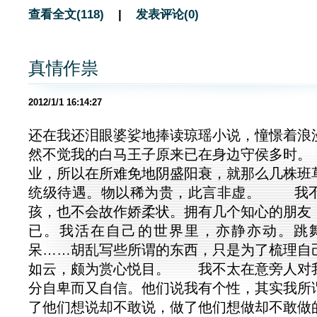
查看全文(118)
|
发表评论(0)
真情作祟
2012/1/1 16:14:27
还在我还泪眼婆娑地捧读琼瑶小说，憧憬着浪
然不觉我的白马王子原来已在身边守侯多时
业，所以在所难免地阴盛阳衰，就那么几株班
统级待遇。物以稀为贵，此言非虚。 我
孩，也不会故作娇柔状。拥有几个知心的朋友
已。我活在自己的世界里，亦静亦动。跳
呆……胡乱写些所谓的东西，只是为了梳理自
如云，颇为赏心悦目。 我不太在意旁人对
分自卑而又自信。他们说我有个性，其实我所
了他们想说却不敢说，做了他们想做却不敢做