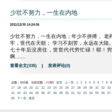
少壮不努力，一生在内地
2011/12/30 14:24:56
少壮不努力，一生在内地；年少不拼搏， 老
牢，世代在天朝； 学习不刻苦，永远在大陆
七十年后没房住，世世代代穷忙碌！耶！
啊.......
查看全文(335)
|
发表评论(0)
总数：643条
当前页数：
43
/65
首页
上一页
1
2
3
4
5
6
7
8
9
17
18
19
20
21
22
23
24
25
26
27
28
29
30
31
32
33
41
42
43
44
45
46
47
48
49
50
51
52
53
54
55
56
57
65
下一页
尾页