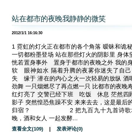
站在都市的夜晚我静静的微笑
2012/1/1 16:16:30
1 霓虹的灯火正在都市的各个角落 暧昧和诡
一切都粉墨登场 站在那些灯火的阴影里 身体
恍若置身事外 置身于都市的夜晚之外 我的身
软 眼神如水 隔着升腾的夜雾你迷失了自己
失 缘于 潜在的内心之火一次轻易的放纵 酒
劲舞 一只烟燃尽了再点燃一只 比都市的夜晚
红灯亮了 交警已经下班 吃饭 休息 茫然四
影子 突然惶恐焦躁不安 来来去去，这是最后
归宿？ 2 把九百九十九首诗歌埋
晚，酒和女人 一起发酵...
查看全文(109)
|
发表评论(0)