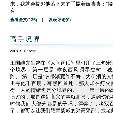
来，我就会提起他落下来的手撒着娇嚷嚷："
有...
查看全文(135)
|
发表评论(0)
高 手 境 界
2012/1/1 16:12:03
王国维先生曾在《人间词话》里引用了三句宋
个境界：第一层是"昨夜西风凋零碧树，
路。"第二层是"衣带渐宽终不悔，为伊消的人
里寻他千百度，蓦然回首处，那人却在灯
得，人的情绪也是分境界的。 第一层的
历过的，那是遇到高兴的事就高兴，遇到伤心
时候我们大部分都是孩子吧，得奖了，考双
了，都可以让我们耀武扬威的兴高采烈；挨老